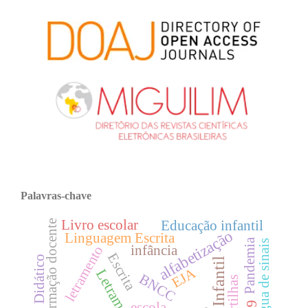
Palavras-chave
Livro escolar
Formação docente
Educação infantil
alfabetização
Linguagem Escrita
Pandemia
Língua de sinais
letramento
infância
Escrita
Livro Didático
EJA
Letramento
BNCC
Cartilhas
escola