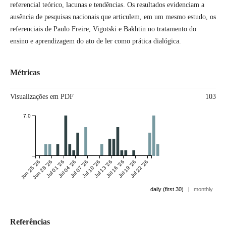
referencial teórico, lacunas e tendências. Os resultados evidenciam a
ausência de pesquisas nacionais que articulem, em um mesmo estudo, os
referenciais de Paulo Freire, Vigotski e Bakhtin no tratamento do
ensino e aprendizagem do ato de ler como prática dialógica.
Métricas
Visualizações em PDF
103
7.0
Jun 25 '26
Jun 28 '26
Jul 01 '26
Jul 04 '26
Jul 07 '26
Jul 10 '26
Jul 13 '26
Jul 16 '26
Jul 19 '26
Jul 22 '26
daily (first 30)
|
monthly
Referências