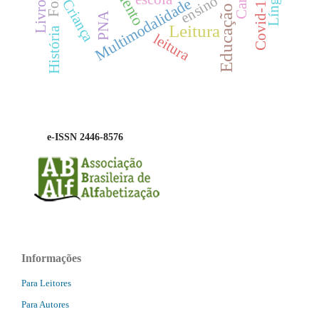
Educação Infantil
Covid-19
ensino
Multimodalidade
Criança
PNA
Leitura
História
leitura
e-ISSN 2446-8576
Informações
Para Leitores
Para Autores