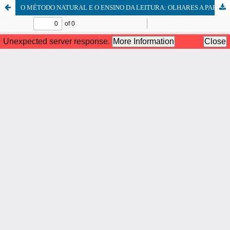
O MÉTODO NATURAL E O ENSINO DA LEITURA: OLHARES A PARTIR DA ABORDAGEM FREINETIANA