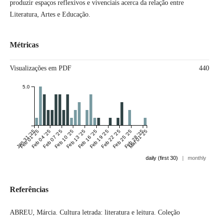
produzir espaços reflexivos e vivenciais acerca da relação entre
Literatura, Artes e Educação.
Métricas
Visualizações em PDF
440
5.0
Jan 31 '25
Feb 01 '25
Feb 04 '25
Feb 07 '25
Feb 10 '25
Feb 13 '25
Feb 16 '25
Feb 19 '25
Feb 22 '25
Feb 25 '25
Feb 28 '25
Mar 01 '25
daily (first 30)
|
monthly
Referências
ABREU, Márcia. Cultura letrada: literatura e leitura. Coleção