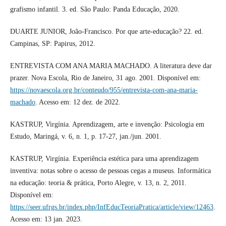
grafismo infantil. 3. ed. São Paulo: Panda Educação, 2020.
DUARTE JUNIOR, João-Francisco. Por que arte-educação? 22. ed.
Campinas, SP: Papirus, 2012.
ENTREVISTA COM ANA MARIA MACHADO. A literatura deve dar
prazer. Nova Escola, Rio de Janeiro, 31 ago. 2001. Disponível em:
https://novaescola.org.br/conteudo/955/entrevista-com-ana-maria-
machado
. Acesso em: 12 dez. de 2022.
KASTRUP, Virgínia. Aprendizagem, arte e invenção: Psicologia em
Estudo, Maringá, v. 6, n. 1, p. 17-27, jan./jun. 2001.
KASTRUP, Virgínia. Experiência estética para uma aprendizagem
inventiva: notas sobre o acesso de pessoas cegas a museus. Informática
na educação: teoria & prática, Porto Alegre, v. 13, n. 2, 2011.
Disponível em:
https://seer.ufrgs.br/index.php/InfEducTeoriaPratica/article/view/12463
.
Acesso em: 13 jan. 2023.