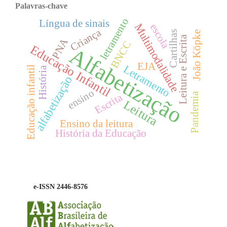
Palavras-chave
letramento
Língua de sinais
Multimodalidade
escola
Criança
Cartilhas
João Köpke
Leitura e Escrita
PNA
BNCC
Educação Infantil
Alfabetização
EJA
Letramento
Educação infantil
História
alfabetização
ensino
Pandemia
Escrita
Leitura
Ensino da leitura
História da Educação
e-ISSN 2446-8576