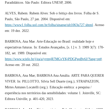
Paradidáticos. São Paulo: Editora UNESP, 2006.
ALVES, Rubem. Rubem Alves: Sob o feitiço dos livros. Folha de S.
Paulo, São Paulo, 27 jan. 2004. Disponível em:
https://www1.folha.uol.com.br/folha/sinapse/ult1063u727.shtml
. Acesso
em: 19 dez. 2022.
BARBOSA, Ana Mae. Arte-Educação no Brasil: realidade hoje e
expectativas futuras. In: Estudos Avançados, [s. l.] v. 3. 1989 3(7): 170-
182, set. 1989. Disponível em:
https://www.scielo.br/j/ea/a/yvtmjR7MGvYKjPDGPgqBv6J/?lang=pt#
.
Acesso em: 20 out. 2022.
BARBOSA, Ana Mae; BARBOSA Ana Amália. ARTE PARA QUERER
VIVER. In: PILLOTTO, Silvia Sell Duarte (org.); STRAPAZZON,
Mirtes Antunes Locatelli (org.). Educação estética: a pesquisa /
experiência nos territórios das sensibilidades: volume 1. Joinville, SC:
Editora Univille, p. 401-420, 2023.