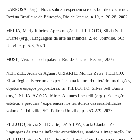
LARROSA, Jorge. Notas sobre a experiência e o saber de experiência.
Revista Brasileira de Educação, Rio de Janeiro, n.19, p. 20-28, 2002.
MEIRA, Marly Ribeiro. Apresentação. In: PILLOTO, Silvia Sell
Duarte (org.). Linguagens da arte na infância, 2. ed. Joinville, SC:
Univille, p. 5-8, 2020.
MOSÉ, Viviane. Toda palavra. Rio de Janeiro: Record, 2006.
NEITZEL, Adair de Aguiar; URIARTE, Mônica Zewe; FELÍCIO,
Elisa Regina. Fazer uma experiência na leitura do literário: mediações,
objetos e espaços propositores. In: PILLOTTO, Silvia Sell Duarte
(org.); STRAPAZZON, Mirtes Antunes Locatelli (org.). Educação
estética: a pesquisa / experiência nos territórios das sensibilidades:
volume 1. Joinville, SC: Editora Univille, p. 253-279, 2023.
PILLOTO, Silvia Sell Duarte; DA SILVA, Carla Clauber. As
linguagens da arte na infância: experiências, sentidos e imaginação. In:
PILLOTO, Silvia Sell Duarte (org.). Linguagens da arte na infância, 2.