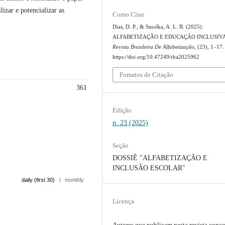
izar e potencializar as
Como Citar
Dias, D. P., & Smolka, A. L. B. (2025).
ALFABETIZAÇÃO E EDUCAÇÃO INCLUSIVA
Revista Brasileira De Alfabetização
, (23), 1–17.
https://doi.org/10.47249/rba2025962
Fomatos de Citação
361
Edição
n. 23 (2025)
Seção
DOSSIÊ "ALFABETIZAÇÃO E
INCLUSÃO ESCOLAR"
daily (first 30)
|
monthly
Licença
Autores que publicam nesta revista conc