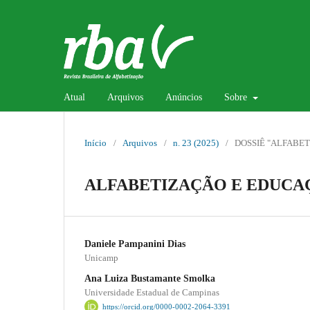
Atual
Arquivos
Anúncios
Sobre
Início
/
Arquivos
/
n. 23 (2025)
/
DOSSIÊ "ALFABE
ALFABETIZAÇÃO E EDUCA
Daniele Pampanini Dias
Unicamp
Ana Luiza Bustamante Smolka
Universidade Estadual de Campinas
https://orcid.org/0000-0002-2064-3391