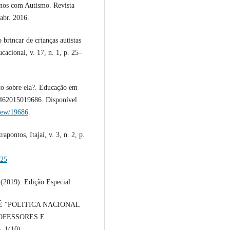
nos com Autismo. Revista
 abr. 2016.
rincar de crianças autistas
cacional, v. 17, n. 1, p. 25–
to sobre ela?. Educação em
2462015019686. Disponível
view/19686
.
pontos, Itajaí, v. 3, n. 2, p.
725
19): Edição Especial
OSSIÊ “POLITICA NACIONAL
OFESSORES E
, 1(10).