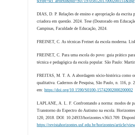
script=sci_arttext&pid=S0719-05812017000200151&ln
DIAS, D. P. Relações de ensino e apropriação da escrita 
criadora em questão. 2024. Tese (Doutorado em Educação
Campinas, Faculdade de Educação, 2024.
FREINET, C. As técnicas Freinet da escola moderna. Lis
FREINET, C. Para uma escola do povo: guia prático para 
técnica e pedagógica da escola popular. São Paulo: Marti
FREITAS, M. T. A. A abordagem sócio-histórica como or
qualitativa. Cadernos de Pesquisa, São Paulo, n. 116, p. 
em:
https://doi.org/10.1590/S0100-15742002000200002
LAPLANE, A. L. F. Confrontando a norma: modos de par
Transtorno do Espectro do Autismo na escola. Horizontes, [
120, 2018. DOI: 10.24933/horizontes.v36i3.709. Disponí
https://revistahorizontes.usf.edu.br/horizontes/article/vie