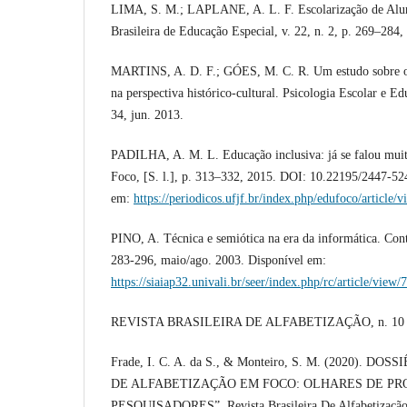
LIMA, S. M.; LAPLANE, A. L. F. Escolarização de Alu
Brasileira de Educação Especial, v. 22, n. 2, p. 269–284,
MARTINS, A. D. F.; GÓES, M. C. R. Um estudo sobre o b
na perspectiva histórico-cultural. Psicologia Escolar e Edu
34, jun. 2013.
PADILHA, A. M. L. Educação inclusiva: já se falou mui
Foco, [S. l.], p. 313–332, 2015. DOI: 10.22195/2447-5
em:
https://periodicos.ufjf.br/index.php/edufoco/article/
PINO, A. Técnica e semiótica na era da informática. Contra
283-296, maio/ago. 2003. Disponível em:
https://siaiap32.univali.br/seer/index.php/rc/article/view/
REVISTA BRASILEIRA DE ALFABETIZAÇÃO, n. 10 (20
Frade, I. C. A. da S., & Monteiro, S. M. (2020). D
DE ALFABETIZAÇÃO EM FOCO: OLHARES DE PR
PESQUISADORES”. Revista Brasileira De Alfabetização