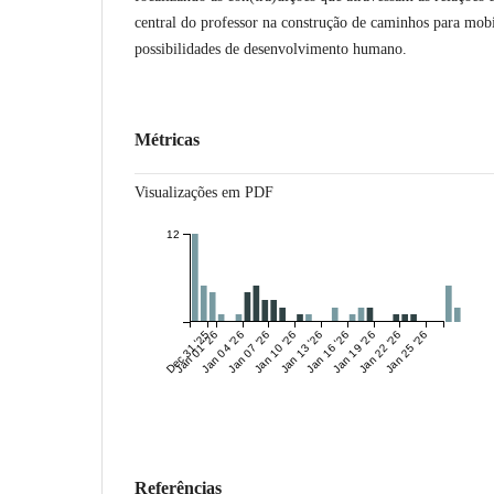
central do professor na construção de caminhos para mobil
possibilidades de desenvolvimento humano.
Métricas
Visualizações em PDF
12
Dec 31 '25
Jan 01 '26
Jan 04 '26
Jan 07 '26
Jan 10 '26
Jan 13 '26
Jan 16 '26
Jan 19 '26
Jan 22 '26
Jan 25 '26
Referências