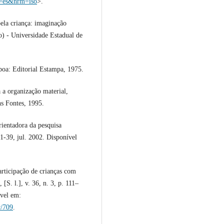
g=es&nrm=iso
>.
pela criança: imaginação
) - Universidade Estadual de
boa: Editorial Estampa, 1975.
a organização material,
ns Fontes, 1995.
ientadora da pesquisa
21-39, jul. 2002. Disponível
ticipação de crianças com
S. l.], v. 36, n. 3, p. 111–
vel em:
w/709
.