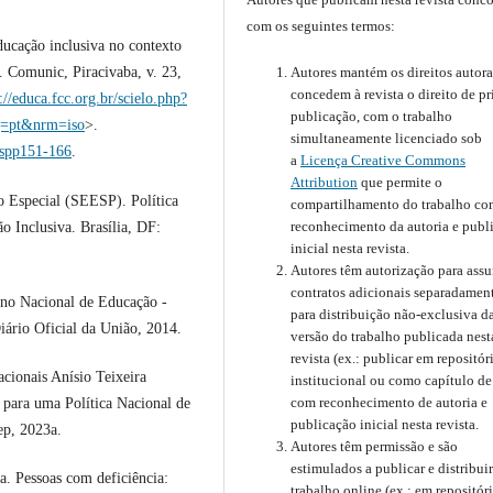
com os seguintes termos:
ação inclusiva no contexto
Autores mantém os direitos autora
. Comunic, Piracivaba, v. 23,
concedem à revista o direito de pr
://educa.fcc.org.br/scielo.php?
publicação, com o trabalho
g=pt&nrm=iso
>.
simultaneamente licenciado sob
espp151-166
.
a
Licença Creative Commons
Attribution
que permite o
 Especial (SEESP). Política
compartilhamento do trabalho c
reconhecimento da autoria e publ
o Inclusiva. Brasília, DF:
inicial nesta revista.
Autores têm autorização para ass
contratos adicionais separadament
no Nacional de Educação -
para distribuição não-exclusiva d
iário Oficial da União, 2014.
versão do trabalho publicada nest
revista (ex.: publicar em repositór
cionais Anísio Teixeira
institucional ou como capítulo de 
com reconhecimento de autoria e
s para uma Política Nacional de
publicação inicial nesta revista.
ep, 2023a.
Autores têm permissão e são
estimulados a publicar e distribuir
. Pessoas com deficiência:
trabalho online (ex.: em repositór