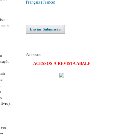
Français (France)
is e
imeira
Enviar Submissão
Acessos
om
icação
ACESSOS À REVISTA ABALF
umir
e,
a
a
io
livro),
 seu
ios