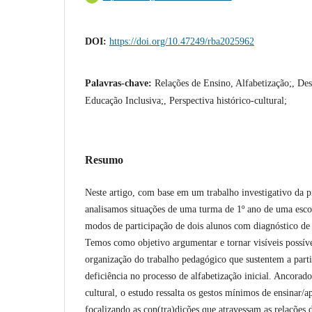
DOI:
https://doi.org/10.47249/rba2025962
Palavras-chave:
Relações de Ensino, Alfabetização;, D
Educação Inclusiva;, Perspectiva histórico-cultural;
Resumo
Neste artigo, com base em um trabalho investigativo da p
analisamos situações de uma turma de 1º ano de uma esco
modos de participação de dois alunos com diagnóstico de 
Temos como objetivo argumentar e tornar visíveis possíve
organização do trabalho pedagógico que sustentem a part
deficiência no processo de alfabetização inicial. Ancorado
cultural, o estudo ressalta os gestos mínimos de ensinar/ap
focalizando as con(tra)dições que atravessam as relações 