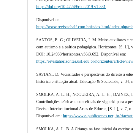
https://doi.org/10.47249/rba.2019.v1.381
Disponível em
https://www.revistaabalf.com.br/index.html/index.php/rab
SANTOS, E. C.; OLIVEIRA, I. M. Meios auxiliares e cam
com autismo e a prática pedagógica. Horizontes, [S. l.], 
DOI: 10.24933/horizontes.v36i3.692. Disponível em:
https://revistahorizontes.usf.edu.br/horizontes/article/vie
SAVIANI, D. Vicissitudes e perspectivas do direito à ed
histórica e situação atual. Educação & Sociedade, v. 34, 
SMOLKA, A. L. B.; NOGUEIRA, A. L. H.; DAINEZ, D
Contribuições teóricas e conceituais de vigotski para a pe
Revista Interinstitucional Artes de Educar, [S. l.], v. 7, 
Disponível em:
https://www.e-publicacoes.uerj.br/riae/ar
SMOLKA, A. L. B. A Criança na fase inicial da escrita: 