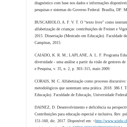
diagnóstico com base nos dados e informações disponíveis
pesquisas e sistemas do Governo Federal. Brasília, DF:
BUSCARIOLO, A. F. V. T. O “texto livre” como instrum
alfabetização de crianças: contribuições de Freinet e Vigot
2015. Dissertação (Mestrado em Educação). Faculdade d
Campinas, 2015.
CAIADO, K. R. M.; LAPLANE, A. L. F. Programa Educaç
diversidade - uma análise a partir da visão de gestores 
e Pesquisa, v. 35, n. 2, p. 303–315, maio 2009.
CORAIS, M. C. Alfabetização como processo discursivo: p
metodológicos que sustentam uma prática. 2018. 386 f. 
Educação). Faculdade de Educação, Universidade Federal
DAINEZ, D. Desenvolvimento e deficiência na perspectiva
Contribuições para educação especial e inclusiva. Rev. psic
151-160, dic. 2017. Disponível em: <
http://www.scielo.c