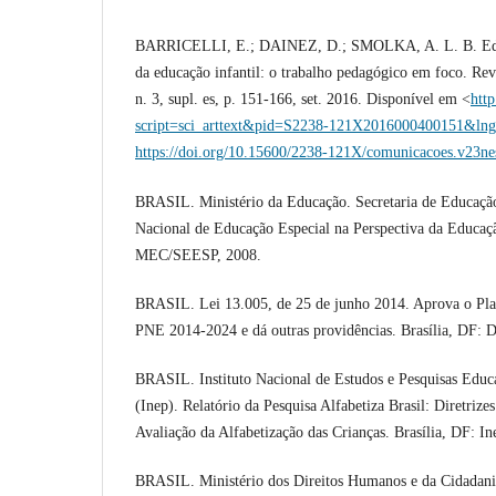
BARRICELLI, E.; DAINEZ, D.; SMOLKA, A. L. B. Educ
da educação infantil: o trabalho pedagógico em foco. Rev
n. 3, supl. es, p. 151-166, set. 2016. Disponível em <
http
script=sci_arttext&pid=S2238-121X2016000400151&ln
https://doi.org/10.15600/2238-121X/comunicacoes.v23n
BRASIL. Ministério da Educação. Secretaria de Educação
Nacional de Educação Especial na Perspectiva da Educaçã
MEC/SEESP, 2008.
BRASIL. Lei 13.005, de 25 de junho 2014. Aprova o Pla
PNE 2014-2024 e dá outras providências. Brasília, DF: D
BRASIL. Instituto Nacional de Estudos e Pesquisas Educa
(Inep). Relatório da Pesquisa Alfabetiza Brasil: Diretrize
Avaliação da Alfabetização das Crianças. Brasília, DF: In
BRASIL. Ministério dos Direitos Humanos e da Cidadania