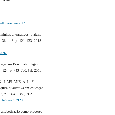
alf/issue/view/17
.
inhos alternativos: o aluno
v. 36, n. 3, p. 121–133, 2018.
w/692
.
ucação no Brasil: abordagem
n. 124, p. 743–760, jul. 2013.
.; LAPLANE, A. L. F.
squisa qualitativa em educação.
n. 3, p. 1364–1389, 2021.
ticle/view/63920
.
a alfabetização como processo