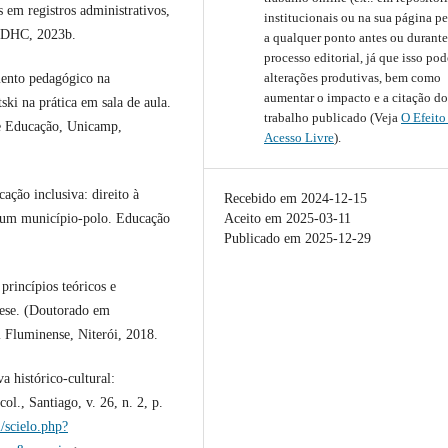
 em registros administrativos,
institucionais ou na sua página pe
 MDHC, 2023b.
a qualquer ponto antes ou durante
processo editorial, já que isso pod
alterações produtivas, bem como
ento pedagógico na
aumentar o impacto e a citação d
ski na prática em sala de aula.
trabalho publicado (Veja
O Efeito
e Educação, Unicamp,
Acesso Livre
).
ão inclusiva: direito à
Recebido em 2024-12-15
de um município-polo. Educação
Aceito em 2025-03-11
Publicado em 2025-12-29
rincípios teóricos e
Tese. (Doutorado em
 Fluminense, Niterói, 2018.
 histórico-cultural:
ol., Santiago, v. 26, n. 2, p.
l/scielo.php?