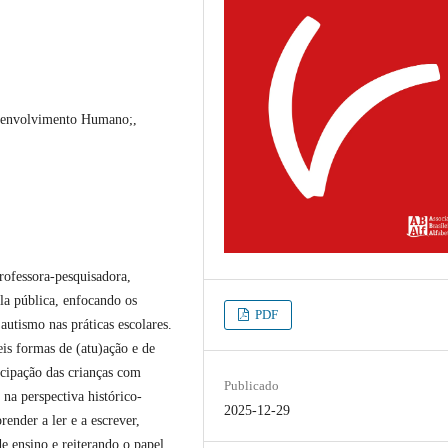
esenvolvimento Humano;,
rofessora-pesquisadora,
la pública, enfocando os
PDF
autismo nas práticas escolares.
is formas de (atu)ação e de
icipação das crianças com
Publicado
 na perspectiva histórico-
2025-12-29
render a ler e a escrever,
de ensino e reiterando o papel