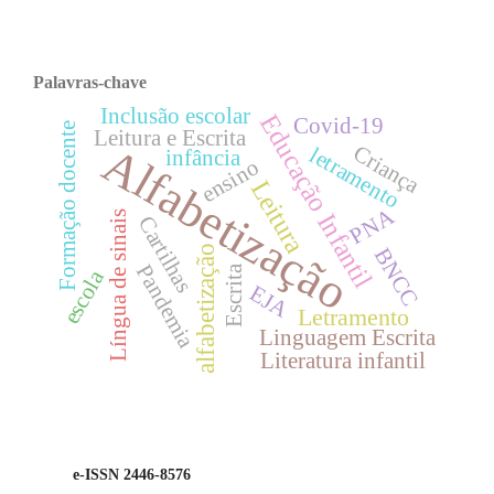
Palavras-chave
Inclusão escolar
Educação Infantil
Covid-19
Formação docente
Leitura e Escrita
Alfabetização
Criança
letramento
infância
ensino
Leitura
PNA
Língua de sinais
Cartilhas
alfabetização
BNCC
Pandemia
Escrita
escola
EJA
Letramento
Linguagem Escrita
Literatura infantil
e-ISSN 2446-8576