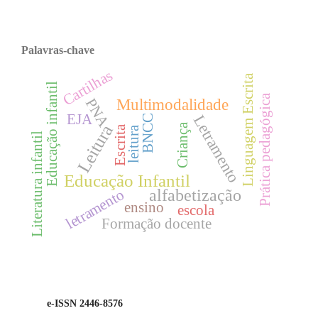
Palavras-chave
Cartilhas
Linguagem Escrita
Educação infantil
Prática pedagógica
PNA
Multimodalidade
EJA
Letramento
BNCC
Criança
Leitura
Escrita
leitura
Literatura infantil
Educação Infantil
letramento
alfabetização
ensino
escola
Formação docente
e-ISSN 2446-8576